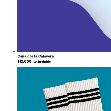
Caña corta Calavera
$
12,000
IVA incluido