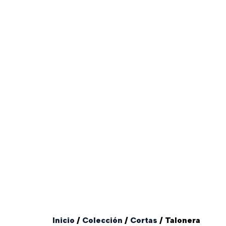
Inicio
/
Colección
/
Cortas
/ Talonera