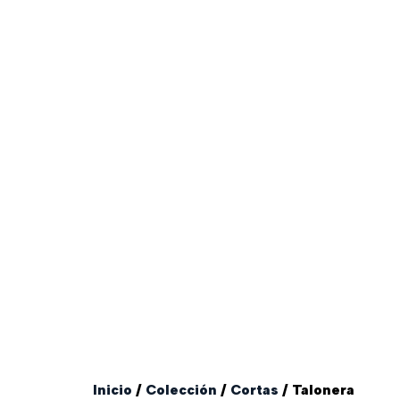
Inicio
/
Colección
/
Cortas
/ Talonera